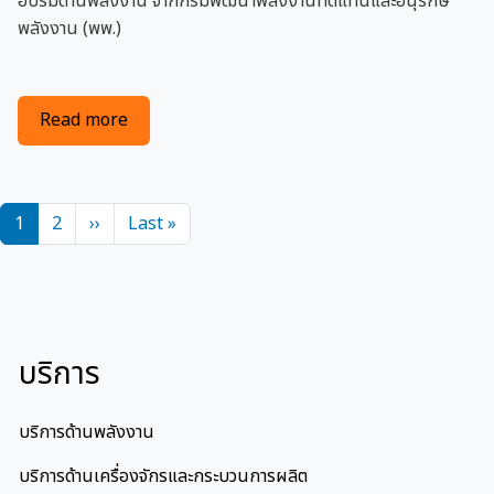
อบรมด้านพลังงาน จากกรมพัฒนาพลังงานทดแทนและอนุรักษ์
พลังงาน (พพ.)
about GJ ได้รับรองเป็นหน่วยงานฝึกอบรมด้านพลัง
Read more
Pagination
Next page
Last page
1
2
››
Last »
บริการ
บริการด้านพลังงาน
บริการด้านเครื่องจักรและกระบวนการผลิต